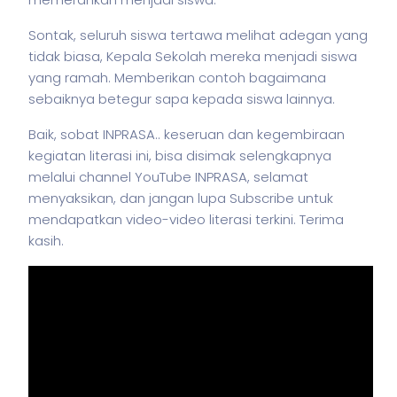
Sontak, seluruh siswa tertawa melihat adegan yang
tidak biasa, Kepala Sekolah mereka menjadi siswa
yang ramah. Memberikan contoh bagaimana
sebaiknya betegur sapa kepada siswa lainnya.
Baik, sobat INPRASA.. keseruan dan kegembiraan
kegiatan literasi ini, bisa disimak selengkapnya
melalui channel YouTube INPRASA, selamat
menyaksikan, dan jangan lupa Subscribe untuk
mendapatkan video-video literasi terkini. Terima
kasih.