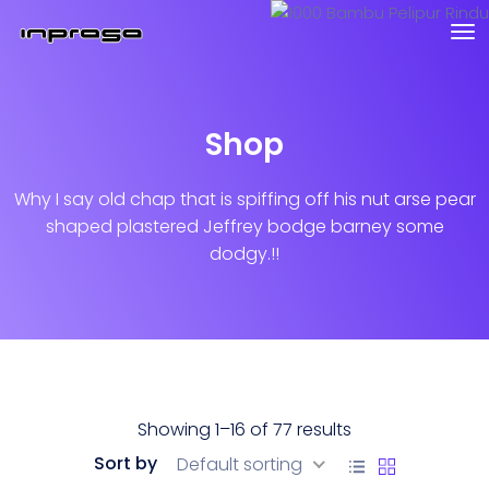
Shop
Why I say old chap that is spiffing off his nut arse pear
shaped
plastered Jeffrey bodge barney some
dodgy.!!
Showing 1–16 of 77 results
Sort by
Default sorting