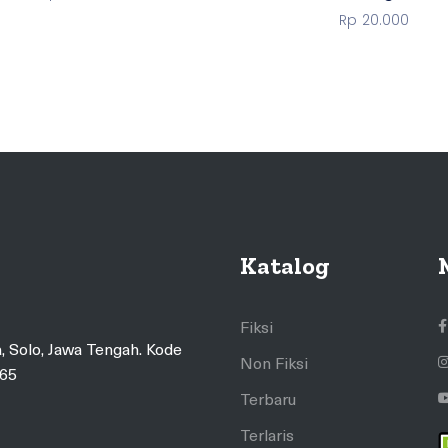
Rp
20.000
Katalog
Fiksi
, Solo, Jawa Tengah. Kode
Non Fiksi
565
Terbaru
Terlaris