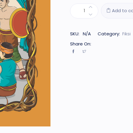
Add to ca
SKU:
N/A
Category:
Fiksi
Share On: