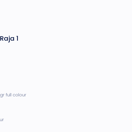
Raja 1
r full colour
ur