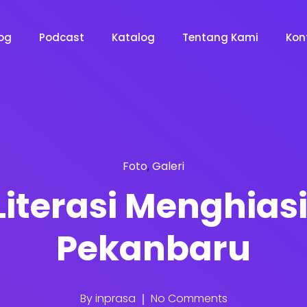
og
Podcast
Katalog
Tentang Kami
Kon
Foto
,
Galeri
Literasi Menghiasi 
Pekanbaru
By
inprasa
No Comments