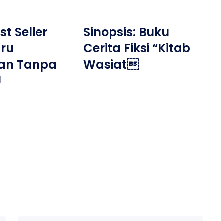
t Seller
Sinopsis: Buku
uru
Cerita Fiksi “Kitab
an Tanpa
Wasiat
J